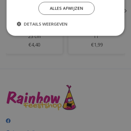
ALLES AFWIJZEN
DETAILS WEERGEVEN
8 Borden Sparkling
6 Latex Balloons Gold,
Happy Birthday Papier
Silver, Black 27.5 cm /
23 cm
11"
€4,40
€1,99