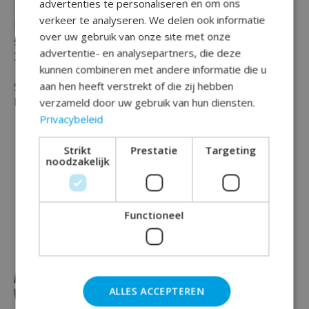
advertenties te personaliseren en om ons
verkeer te analyseren. We delen ook informatie
De servetten zijn gemaakt van papier en bevatten per
over uw gebruik van onze site met onze
set maar liefst 16 stuks en hebben een afmeting van
advertentie- en analysepartners, die deze
33 x 33 cm.
kunnen combineren met andere informatie die u
aan hen heeft verstrekt of die zij hebben
Shop vandaag je luxe feest en party versiering bij
Rainbowfeestshop !
verzameld door uw gebruik van hun diensten.
Privacybeleid
Strikt
Prestatie
Targeting
noodzakelijk
Dit vind je misschien ook leuk
Functioneel
Items van productcarrousel
ALLES ACCEPTEREN