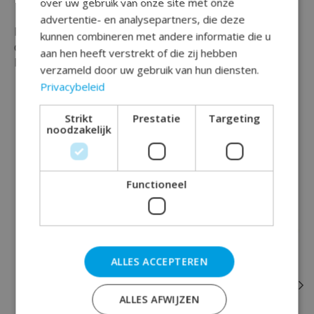
over uw gebruik van onze site met onze
advertentie- en analysepartners, die deze
Maak jouw feest compleet en bestel vandaag nog
kunnen combineren met andere informatie die u
deze leuke minion/despicable me bekers bij Rainbow
aan hen heeft verstrekt of die zij hebben
Feestshop!
verzameld door uw gebruik van hun diensten.
Privacybeleid
Strikt
Prestatie
Targeting
noodzakelijk
Dit vind je misschien ook leuk
Functioneel
Items van productcarrousel
ALLES ACCEPTEREN
ALLES AFWIJZEN