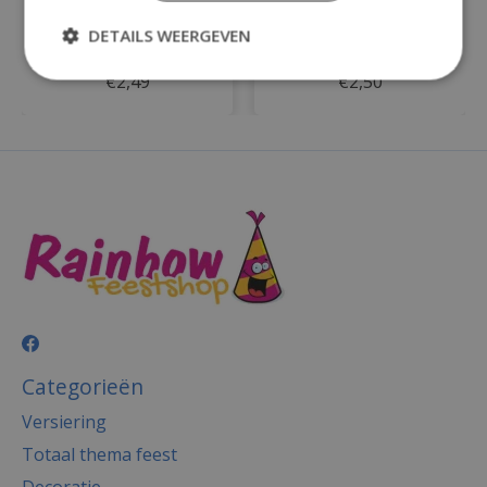
8 borden despicable
Vlaggenlijn Geel - 10
DETAILS WEERGEVEN
me rond papier
meter
€2,49
€2,50
Categorieën
Versiering
Totaal thema feest
Decoratie