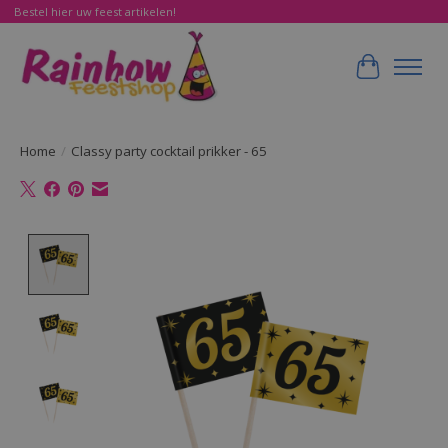
Bestel hier uw feest artikelen!
Winkelwa
Home
/
Classy party cocktail prikker - 65
Product image slideshow Items