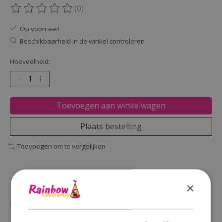
(0)
De beoordeling van dit product is
0
van de 5
Op voorraad
Beschikbaarheid in de winkel controleren
Hoeveelheid:
Toevoegen aan winkelwagen
Plaats bestelling
Toevoegen om te vergelijken
×
Beschrijving
Reviews (0)