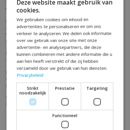
Deze website maakt gebruik van
Natuurlijk wil je het feest graag afmaken tot in detail
en daar helpen deze luxe classy cocktailprikkers bij !
cookies.
We gebruiken cookies om inhoud en
Op deze cocktail prikkers staan de cijfers ''65''
advertenties te personaliseren en om ons
afgebeeld welke je prima kunt gebruiken bij een
verkeer te analyseren. We delen ook informatie
verjaardag of feestje waar iemand deze leeftijd en
mijlpaal viert.
over uw gebruik van onze site met onze
advertentie- en analysepartners, die deze
De cocktail prikkers zijn zwart en goud van kleur en
kunnen combineren met andere informatie die u
zijn verpakt in een set van maar liefst 50 stuks !
aan hen heeft verstrekt of die zij hebben
verzameld door uw gebruik van hun diensten.
Ben je op zoek naar meer tafeldecoratie ? Of wil je
Privacybeleid
meer feestelijke items uit dezelfde serie als deze
prikkers ? Kijk dan gerust rond op onze website.
Strikt
Prestatie
Targeting
noodzakelijk
Shop vandaag nog je party tafeldecoratie bij Rainbow
Feestshop !
Functioneel