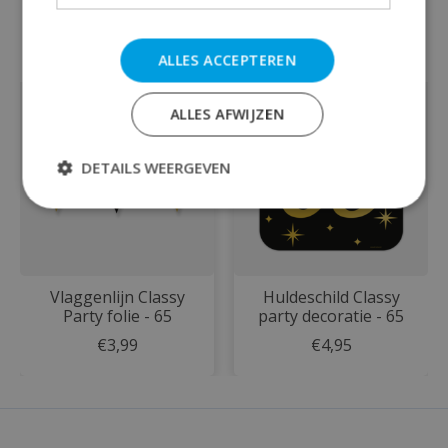
Dit vind je misschien ook leuk
ALLES ACCEPTEREN
Items van productcarrousel
ALLES AFWIJZEN
DETAILS WEERGEVEN
Vlaggenlijn Classy
Huldeschild Classy
Party folie - 65
party decoratie - 65
€3,99
€4,95