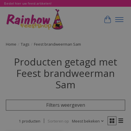
Bestel hier uw feest artikelen!
Winkelwa
Home
/
Tags
/
Feest brandweerman Sam
Producten getagd met
Feest brandweerman
Sam
Filters weergeven
1 producten
Sorteren op
Meest bekeken