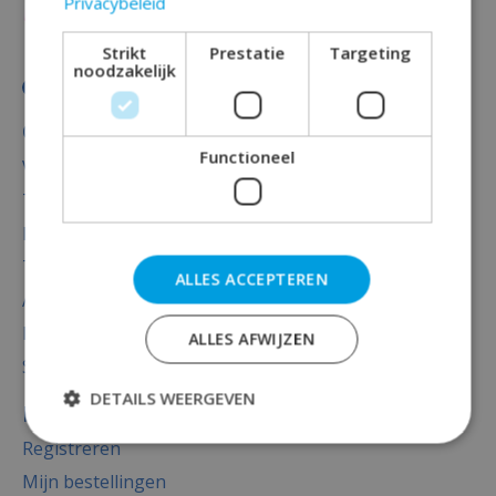
Privacybeleid
Strikt
Prestatie
Targeting
noodzakelijk
Categorieën
Functioneel
Versiering
Totaal thema feest
Decoratie
Thema's
ALLES ACCEPTEREN
Accessoires
Baby versiering luxe
ALLES AFWIJZEN
Sale
DETAILS WEERGEVEN
Mijn account
Registreren
Mijn bestellingen