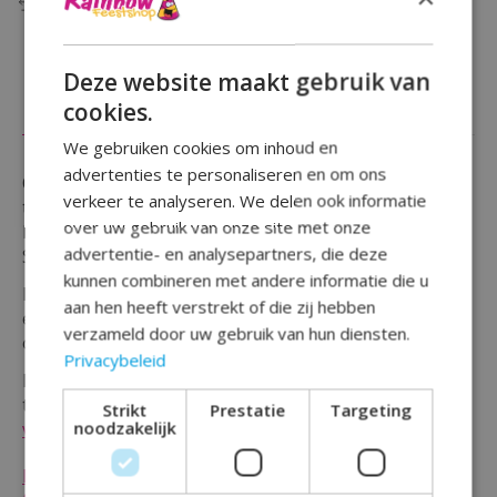
Toevoegen om te vergelijken
Deze website maakt gebruik van
cookies.
Beschrijving
Reviews (0)
We gebruiken cookies om inhoud en
advertenties te personaliseren en om ons
Op zoek naar een compleet feestpakket voor een
verkeer te analyseren. We delen ook informatie
themafeestje? Dit stoere
Brandweerman Sam
pakket
over uw gebruik van onze site met onze
bestaat uit maar liefst 41 producten, waaronder
advertentie- en analysepartners, die deze
Swirls, een slinger, bekers en uitdeelzakjes.
kunnen combineren met andere informatie die u
Met dit feestpakket van Rainbow Feestshop heb je in
aan hen heeft verstrekt of die zij hebben
één keer alles in huis voor het perfecte kinderfeestje
verzameld door uw gebruik van hun diensten.
of themafeestje.
Privacybeleid
Heb je liever een ander thema voor je volgende
themafeestje? Kijk dan eens op onze pagina
Thema's
Strikt
Prestatie
Targeting
noodzakelijk
voor kinderfeestjes.
Brandweer
/
brandweerman sam
/
Compleet