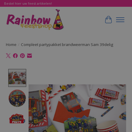
Bestel hier uw feest artikelen!
Winkelwa
Home
/
Compleet partypakket brandweerman Sam 39delig
Product image slideshow Items