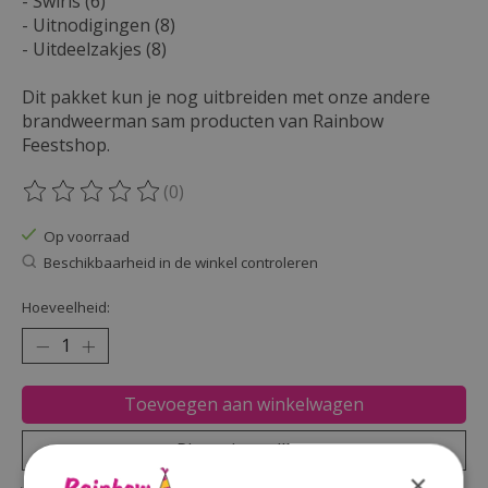
- Swirls (6)
- Uitnodigingen (8)
- Uitdeelzakjes (8)
Dit pakket kun je nog uitbreiden met onze andere
brandweerman sam producten van Rainbow
Feestshop.
(0)
De beoordeling van dit product is
0
van de 5
Op voorraad
Beschikbaarheid in de winkel controleren
Hoeveelheid:
Toevoegen aan winkelwagen
Plaats bestelling
×