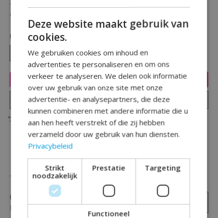
Op voorraad
Beschikbaarheid in de winkel controleren
Deze website maakt gebruik van
cookies.
Hoeveelheid:
We gebruiken cookies om inhoud en
advertenties te personaliseren en om ons
verkeer te analyseren. We delen ook informatie
Toevoegen aan winkelwagen
over uw gebruik van onze site met onze
advertentie- en analysepartners, die deze
Plaats bestelling
kunnen combineren met andere informatie die u
Toevoegen om te vergelijken
aan hen heeft verstrekt of die zij hebben
verzameld door uw gebruik van hun diensten.
Privacybeleid
Reviews (0)
Strikt
Prestatie
Targeting
noodzakelijk
0
sterren op basis van
0
Je beoordeling toevoegen
beoordelingen
Functioneel