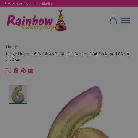
Bestel hier uw feest artikelen!
Winkelwa
Home
/
Large Number 6 Rainbow Pastel Foil Balloon N34 Packaged 88 cm
x 60 cm
Product image slideshow Items