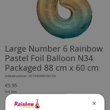
Large Number 6 Rainbow
Pastel Foil Balloon N34
Packaged 88 cm x 60 cm
Artikelnummer: 30194099036154
€5,95
Incl. btw
×
(0)
De beoordeling van dit product is
0
van de 5