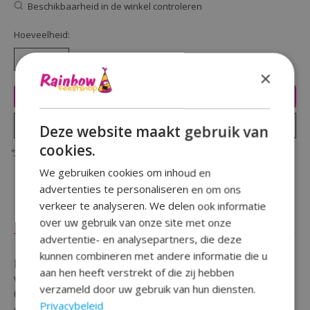
Beschikbaarheid in de winkel controleren
Hoeveelheid:
×
Toevoegen aan winkelwagen
Plaats bestelling
Deze website maakt gebruik van
cookies.
Toevoegen om te vergelijken
We gebruiken cookies om inhoud en
advertenties te personaliseren en om ons
verkeer te analyseren. We delen ook informatie
Beschrijving
Reviews (0)
over uw gebruik van onze site met onze
advertentie- en analysepartners, die deze
kunnen combineren met andere informatie die u
Heb je iets te vieren en ben je op zoek naar een
aan hen heeft verstrekt of die zij hebben
vlaggenlijn in de kleuren van Frankrijk ?
verzameld door uw gebruik van hun diensten.
Of ben je op zoek naar een vlaggenlijn die je kunt
Privacybeleid
combineren bij je themafeesten, versieringen of