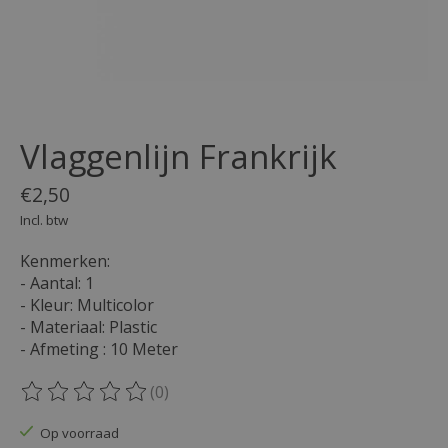
Vlaggenlijn Frankrijk
€2,50
Incl. btw
Kenmerken:
- Aantal: 1
- Kleur: Multicolor
- Materiaal: Plastic
- Afmeting : 10 Meter
(0)
De beoordeling van dit product is
0
van de 5
Op voorraad