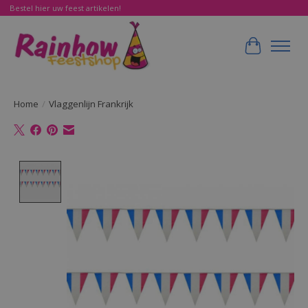
Bestel hier uw feest artikelen!
Winkelwa
Home
/
Vlaggenlijn Frankrijk
Product image slideshow Items