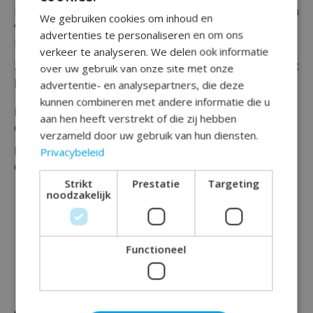
Bovendien kun je deze leeftijd cake toppers gebruiken
We gebruiken cookies om inhoud en
voor een taart , cake of cupcakes maar is natuurlijk
advertenties te personaliseren en om ons
naar eigen wens in te vullen.
verkeer te analyseren. We delen ook informatie
Deze glinsterende blauw kleurige toppers zijn verpakt
over uw gebruik van onze site met onze
per 12 stuks.
advertentie- en analysepartners, die deze
kunnen combineren met andere informatie die u
Kijk ook gerust eens bij onze andere 1 jaar artikelen
aan hen heeft verstrekt of die zij hebben
om deze mijlpaal te vieren.
verzameld door uw gebruik van hun diensten.
Maak jouw feest compleet en bestel vandaag nog
Privacybeleid
deze caketopper bij Rainbow Feestshop!
Strikt
Prestatie
Targeting
noodzakelijk
Functioneel
Dit vind je misschien ook leuk
Items van productcarrousel