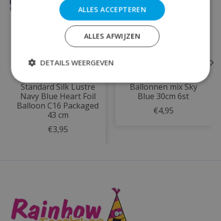
ALLES ACCEPTEREN
ALLES AFWIJZEN
DETAILS WEERGEVEN
Standard Silk Lustre
Ballonnen mix Sky
Navy Blue Heart Foil
Blue 30cm 6st
Balloon C16 Packaged
€4,95
43 cm
€3,95