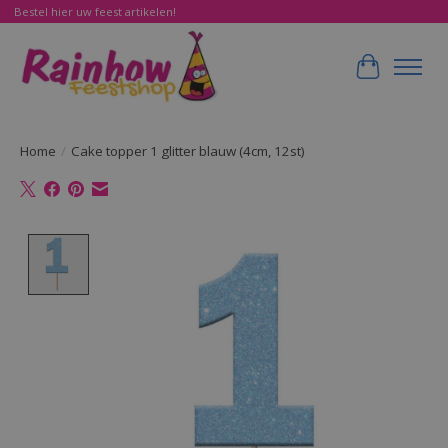
Bestel hier uw feest artikelen!
Winkelwa
Home
/
Cake topper 1 glitter blauw (4cm, 12st)
Product image slideshow Items