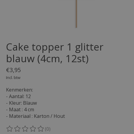
Cake topper 1 glitter
blauw (4cm, 12st)
€3,95
Incl. btw
Kenmerken:
- Aantal: 12
- Kleur: Blauw
- Maat : 4 cm
- Materiaal : Karton / Hout
(0)
De beoordeling van dit product is
0
van de 5